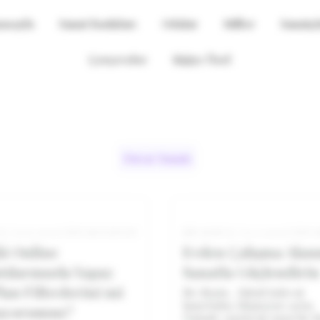
asayfa
Sanat Baskıları
Odalar
Stiller
Sanatçı
Çerçeveler
Kişiye Özel
Duvar Sanatı
K.
|
9/9/2025
|
DUVAR SANATI
BILGESU
K.
|
9/3/2025
|
DUVA
lâ Online
Evden Çalışma Alanı
tılarınızda Yapay
Sanatla Güçlendirin
lan Filtrelerini mi
Bir düşün… Sabah kahveni
hazırladın, bilgisayarı açtın.
ıyorsunuz?
Önünde yapılacak uzun bir li