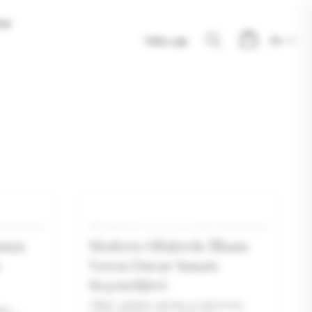
lar
Giriş yap
R SANATI
BILGESU
K.
|
9/3/2025
|
DUVAR SANATI
nızı
Modern Ofislerde İlham
Veren Duvar Sanatı
Seçenekleri
Ofiste günün çoğunu geçiriyoruz,
ste,