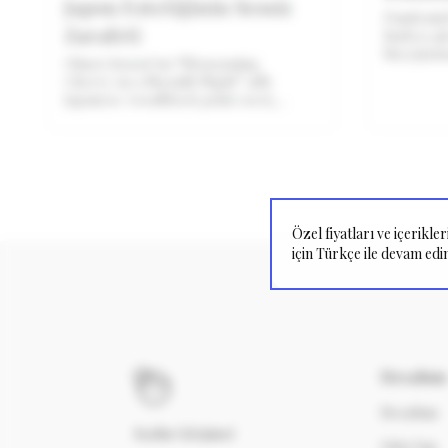
Japon Estetiğinin Sessiz
Pandemiyl
Zarafeti
hızlıca gi
birçoğumu
Oharu Koson’un “Blossoming
hayatın s
Cherry on a Moonlit Night” adlı
kahvemizi
Japanese woodblock print eseri,
geçtiğimiz
Japon estetiğinin zarafetini ve
sakura kültürünün sembolik
gücünü modern yaşam alanlarında
yeniden yorumluyor
Özel fiyatları ve içerikl
için Türkçe ile devam edin
Hesabım
Hesabım
Kadın Girişimci
Giriş Yap