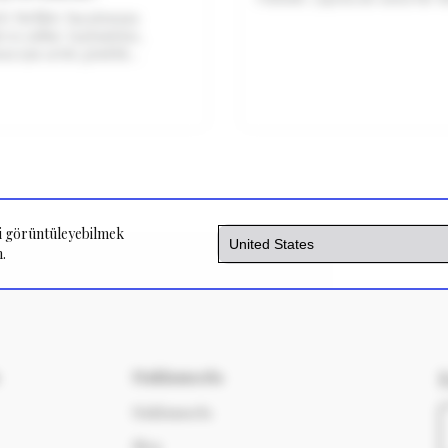
arkanda bembeyaz bir duvar.
e birlikte hayatımıza
İçinden “bugün nasıl motive
ren online toplantılar,
olacağım” diye geçiriyorsun. 
z için artık günlük
tam burada, küçücük b
ıradan bir parçası. Sabah
 alıp bilgisayarın başına
de, ilk işimiz genellikle
eri görüntüleyebilmek
.
Hakkımızda
Hakkımızda
Blog