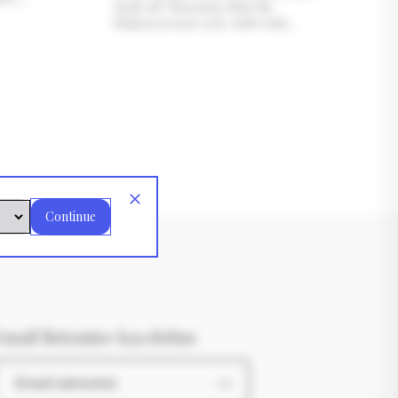
değil mi? Masamız düzenli,
bilgisayarımız açık, kahvemiz
elimizde… Ama bir şey eksik:
İşte
ilham! Duvarda duran boşluk
yerine doğru seçilmiş bir wall art,
sadece dekorasyon
Continue
Email listemize kaydolun