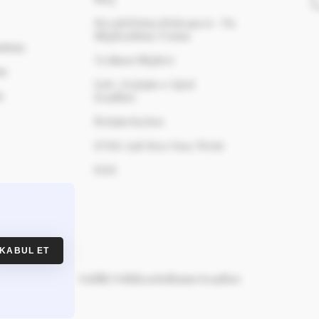
Mesafeli Satış Sözleşmesi - Ön
Bilgilendirme Formu
nuttum
Teslimat Bilgileri
im
İade, Değişim ve İptal
m
Koşulları
İletişim Sayfası
KVKK Açık Rıza Onay Metni
S.S.S.
ünler
KABUL ET
maz
Gizlilik Politikası
Kullanım Koşulları