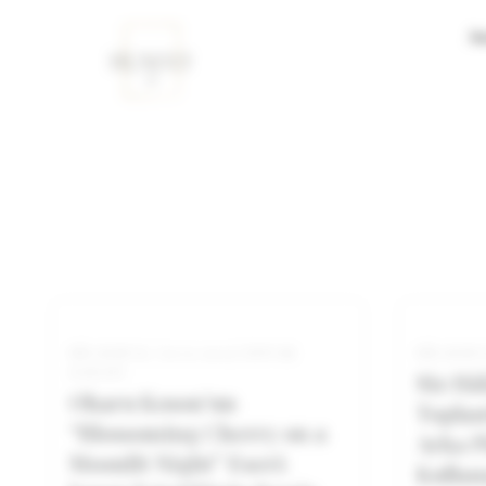
An
BILGESU
K.
|
11/13/2025
|
DUVAR
BILGESU
SANATI
Siz Hâ
Oharu Koson’un
Toplan
“Blossoming Cherry on a
Arka P
Moonlit Night” Eseri:
Kullan