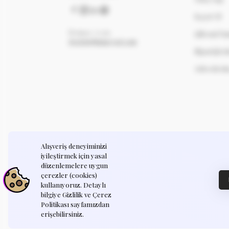
Kayıt Ol
İletişime Geçin
Şifremi U
destek@humayart.com
Siparişler
Adresleri
Alışveriş deneyiminizi
iyileştirmek için yasal
düzenlemelere uygun
çerezler (cookies)
© 2025, Humay Art. Sitemizde gösterilen tüm ür
kullanıyoruz. Detaylı
tarafımızdan tasarlanmış olup, hiçbir ürünü veya
bilgiye Gizlilik ve Çerez
tasarımı yeniden satamaz, dağıtamaz, çoğalta
Politikası sayfamızdan
veya herhangi bir şekilde ticari kazanç
erişebilirsiniz.
sağlayamazsınız.