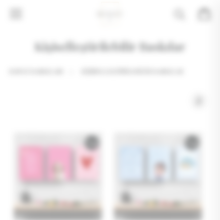
Kişiselleştirilebilir Baskılar
SANAT BASKILARI
»
KIŞISELLEŞTIRILEBILIR BASKILAR
%
42
%
42