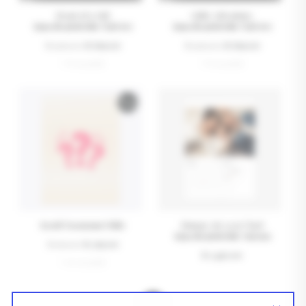
Heart of a Girl
Little Adventure
Kişiselleştirilebilir Üçlü Set
Kişiselleştirilebilir Üçlü Set
₺ 1,199.00
₺ 699.00
₺ 1,199.00
₺ 699.00
+ 8 seçenek
+ 8 seçenek
%
33
Kendi Tasarımını Yükle
Humay Art 2026 Özel
Kişiselleştirilebilir Takvimi
₺ 599.00
₺ 399.00
₺ 1,450.00
+ 16 seçenek
1