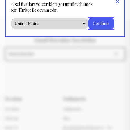
Özel fiyatları ve içerikleri görüntüleyebilmek
için Türkçe ile devam edin.
Continue
Email listemize kaydolun
Hesabım
Hakkımızda
Hesabım
Hakkımızda
Giriş Yap
Blog
Kayıt Ol
Mesafeli Satış Sözleşmesi - Ön