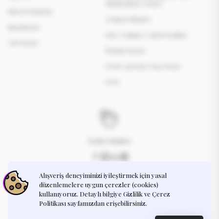
Bilgilendirme Formu
Şifremi Unuttum
Teslimat Bilgileri
Siparişlerim
İade, Değişim ve İptal Koşulları
Adreslerim
İletişim Sayfası
KVKK Açık Rıza Onay Metni
S.S.S.
Kadın Girişimci
Alışveriş deneyiminizi iyileştirmek için yasal
İletişime Geçin
destek@humayart.com
düzenlemelere uygun çerezler (cookies)
kullanıyoruz. Detaylı bilgiye Gizlilik ve Çerez
Politikası sayfamızdan erişebilirsiniz.
Gizlilik Politikası
Kullanım Koşulları