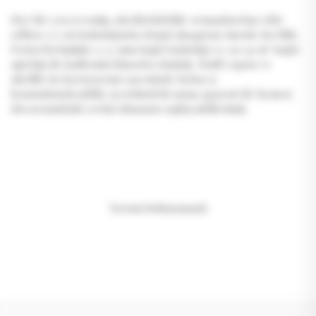
Her bir çerçevemiz, sürdürülebilir ormanlardan elde
edilen 1.5 cm kalınlığında doğal ahşaptan özenle üretilir.
Posterlerimizin 0.22 mm kağıt kalınlığı ve 130 g/m² kağıt
ağırlığı ile kalitesini hissedeceksiniz. Hafif yapısı ve
akrilik ön koruyucusu sayesinde kolayca
konumlandırabilir, içerisindeki asma aparatı ile hemen
duvarınızdaki yerini almasını sağlayabilirsiniz.
Yorum bulunamadı