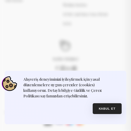
İletişim Sayfası
KVKK Açık Rıza Onay Metni
S.S.S.
Kadın Girişimci
Alışveriş deneyiminizi iyileştirmek için yasal
İletişime Geçin
destek@humayart.com
düzenlemelere uygun çerezler (cookies)
kullanıyoruz. Detaylı bilgiye Gizlilik ve Çerez
Politikası sayfamızdan erişebilirsiniz.
Gizlilik Politikası
Kullanım Koşulları
© 2025, Humay Art. Sitemizde gösterilen tüm ürünler tarafımızdan
KABUL ET
tasarlanmış olup, hiçbir ürünü veya tasarımı yeniden satamaz, dağıtamaz,
çoğaltamaz veya herhangi bir şekilde ticari kazanç sağlayamazsınız.