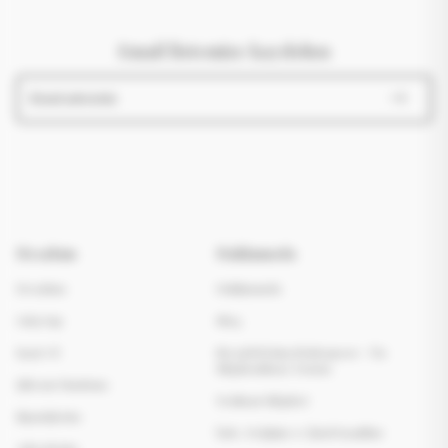
Email listemize kaydolun
Hesabım
Hakkımızda
Hesabım
Hakkımızda
Giriş Yap
Blog
Kayıt Ol
Mesafeli Satış Sözleşmesi - Ön
Bilgilendirme Formu
Şifremi Unuttum
Teslimat Bilgileri
Siparişlerim
İade, Değişim ve İptal Koşulları
Adreslerim