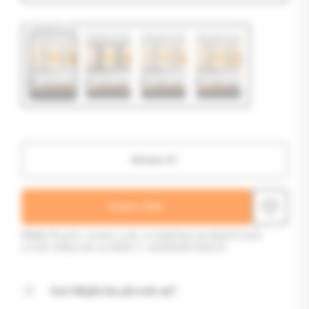
Çerçeve
Hemen Al
Sepete Ekle
Minik Neşeler poster seti, sevimli hayvan figürleriyle
çocuk odalarına sıcaklık ve mutluluk katıyor.
Kart bilgilerim güvende mi?