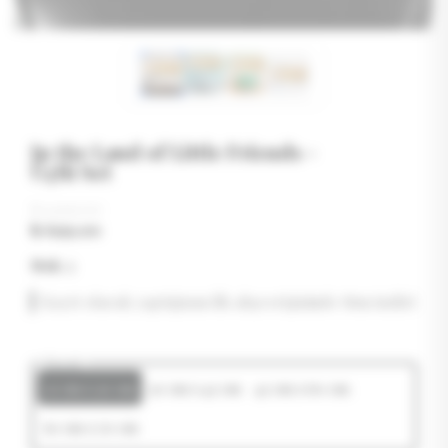
In the Land of Little Friends -
Üçlü Set
₺ 1,199.00
₺ 699.00
Stok
:
2
Kayıt olarak yaptığınız ilk alışverişinizde tüm indirimler
Boyut
21 cm x 30 cm
30 cm x 42 cm
42 cm x 60 cm
50 cm x 70 cm