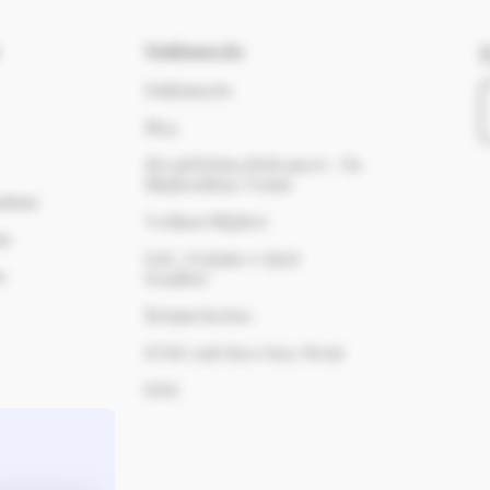
Hakkımızda
Hakkımızda
Blog
Mesafeli Satış Sözleşmesi - Ön
Bilgilendirme Formu
nuttum
Teslimat Bilgileri
im
İade, Değişim ve İptal
m
Koşulları
İletişim Sayfası
KVKK Açık Rıza Onay Metni
S.S.S.