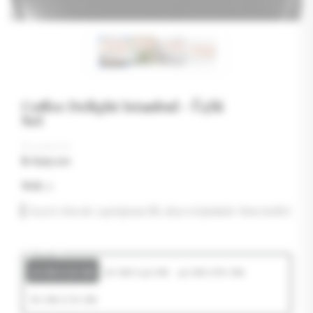
Coffee Delight Istanbul - Üçlü
Set
₺ 1,199.00
₺ 699.00
Stok
:
2
Kayıt olarak yaptığınız ilk alışverişinizde tüm indirimler
Boyut
21 cm x 30 cm
30 cm x 42 cm
42 cm x 60 cm
50 cm x 70 cm