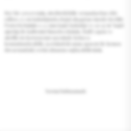
Her bir çerçevemiz, sürdürülebilir ormanlardan elde
edilen 1.5 cm kalınlığında doğal ahşaptan özenle üretilir.
Posterlerimizin 0.22 mm kağıt kalınlığı ve 130 g/m² kağıt
ağırlığı ile kalitesini hissedeceksiniz. Hafif yapısı ve
akrilik ön koruyucusu sayesinde kolayca
konumlandırabilir, içerisindeki asma aparatı ile hemen
duvarınızdaki yerini almasını sağlayabilirsiniz.
Yorum bulunamadı