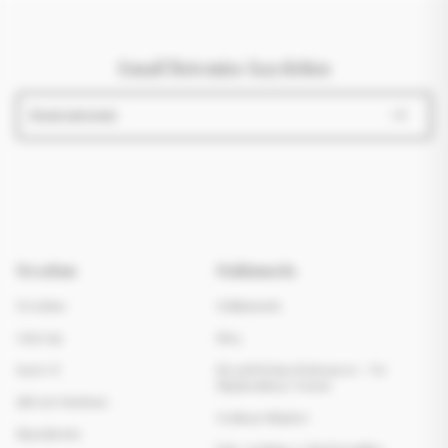
Email listemize kaydolun
Hesabım
Hakkımızda
Hesabım
Hakkımızda
Giriş Yap
Blog
Kayıt Ol
Mesafeli Satış Sözleşmesi - Ön
Bilgilendirme Formu
Şifremi Unuttum
Teslimat Bilgileri
Siparişlerim