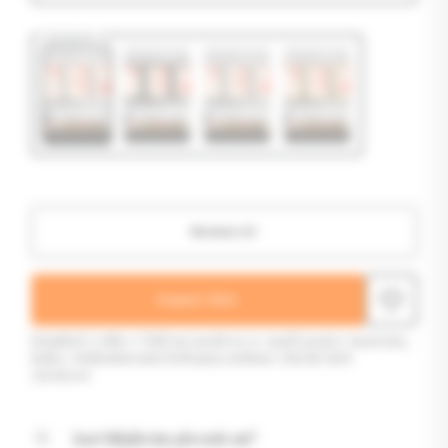
Çerçeve
Hemen Al
Sepete Ekle
İstanbul Coffee Club'un modern ve zarif poster tasarımı,
kahve tutkunlarının buluşma noktası olarak fark
yaratıyor.
Kart bilgilerim güvende mi?