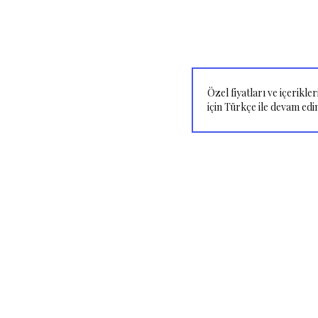
Özel fiyatları ve içerikl
için Türkçe ile devam edin