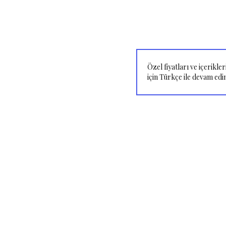
Özel fiyatları ve içerikl
için Türkçe ile devam edin